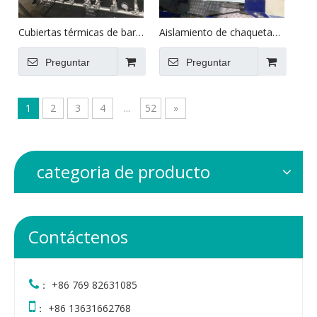
Cubiertas térmicas de barril
Aislamiento de chaqueta
extrusor
térmica de alta calidad
Preguntar
para cilindro de máquina
Preguntar
de moldeo por inyección
1
2
3
4
...
52
»
categoria de producto
Contáctenos

： +86 769 82631085

： +86 13631662768