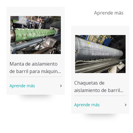
Aprende más
Manta de aislamiento
de barril para máquina
de moldeo por
Chaquetas de
inyección
Aprende más
aislamiento de barril
para máquina de
moldeo por inyección
Aprende más