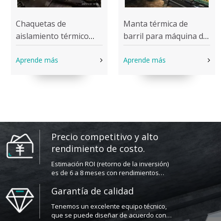
Chaquetas de
Manta térmica de
aislamiento térmico
barril para máquina de
para máquina de
moldeo por inyección
moldeo por inyección
Aprende más
Aprende más
Precio competitivo y alto
rendimiento de costo.
Estimación ROI (retorno de la inversión)
es de 6 a 8 meses con rendimientos
más altos.
Garantía de calidad
Tenemos un excelente equipo técnico,
que se puede diseñar de acuerdo con