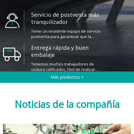
los requisitos de los clientes.
Servicio de postventa más
tranquilizador
Tener un excelente equipo de servicio
postventa para garantizar que la
primera vez para resolver los
Entrega rápida y buen
problemas postventa de los clientes.
embalaje
Tenemos muchos trabajadores de
costura calificados, fácil de realizar
grandes cantidades de bienes para la
Más productos +
entrega.
Noticias de la compañía