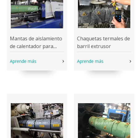
Mantas de aislamiento
Chaquetas termales de
de calentador para
barril extrusor
máquina de moldeo
por inyección
Aprende más
Aprende más