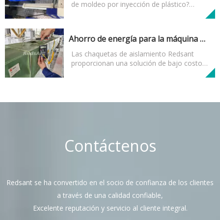
de moldeo por inyección de plástico?
Redsant proporciona el método
profesional de ahorro de energía para la
máquina de moldeo por inyección de
Ahorro de energía para la máquina extrusora de plástico
plástico. Las chaquetas de aislamiento
rojas proporcionan una solución de bajo
Las chaquetas de aislamiento Redsant
costo para reducir los costos de energía y
proporcionan una solución de bajo costo
acortar el tiempo de inicio entre los
para el ahorro de energía para la máquina
trabajos al retener el calor del calentador
extrusora de plástico.
de los barriles. Esto reducirá la
temperatura ambiente en sus
instalaciones y reducirá el costo de
energía para las operaciones de equipos y
el aire acondicionado.
Contáctenos
Redsant se ha convertido en el socio de confianza de los clientes
a través de una calidad confiable,
Excelente reputación y servicio al cliente integral.